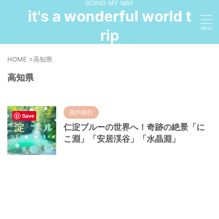
GOING MY WAY
it's a wonderful world t
rip
HOME
>
高知県
高知県
国内旅行
Save
仁淀ブルーの世界へ！奇跡の絶景「に
こ淵」「安居渓谷」「水晶淵」