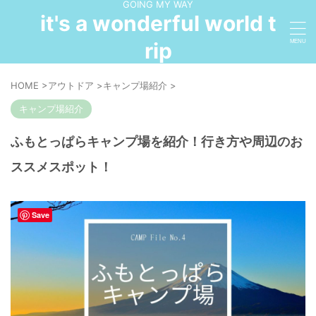
GOING MY WAY
it's a wonderful world t
rip
HOME
>
アウトドア
>
キャンプ場紹介
>
キャンプ場紹介
ふもとっぱらキャンプ場を紹介！行き方や周辺のお
ススメスポット！
Save