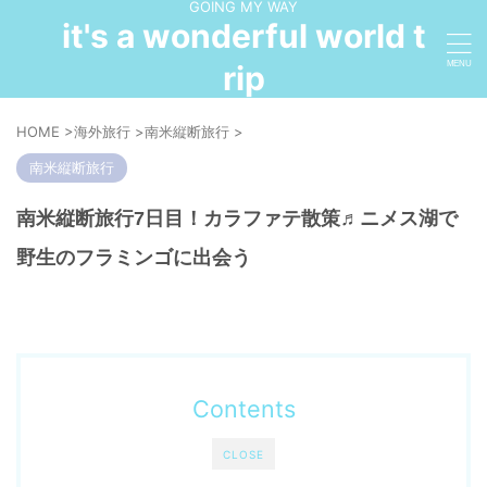
GOING MY WAY
it's a wonderful world t
rip
HOME
>
海外旅行
>
南米縦断旅行
>
南米縦断旅行
南米縦断旅行7日目！カラファテ散策♬ニメス湖で
野生のフラミンゴに出会う
Contents
CLOSE