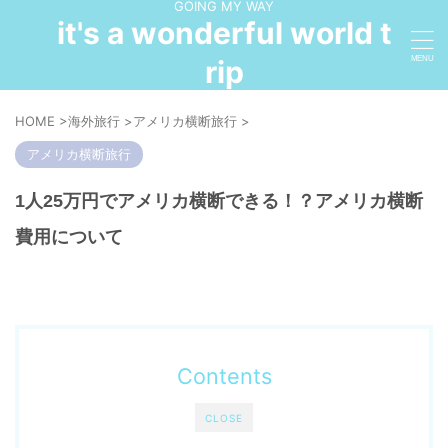
GOING MY WAY
it's a wonderful world t
rip
HOME
>
海外旅行
>
アメリカ横断旅行
>
アメリカ横断旅行
1人25万円でアメリカ横断できる！？アメリカ横断
費用について
Contents
CLOSE